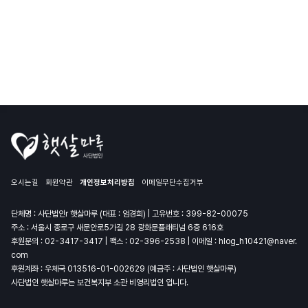
오시는길
회원약관
개인정보처리방침
이메일무단수집거부
단체명 : 사단법인r 햇살마루 (대표 : 엄경희) | 고유번호 : 399-82-00075
주소 : 서울시 종로구 새문안로5가길 28 광화문플래티넘 6층 616호
후원문의 :
02-3417-3417
| 팩스 : 02-396-2538 | 이메일 :
hlog_h10421@naver.
com
후원계좌 : 우체국 013516-01-002629 (예금주 : 사단법인 햇살마루)
사단법인 햇살마루는 보건복지부 소관 비영리법인 입니다.